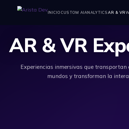
INICIO
CUSTOM AI
ANALYTICS
AR & VR
W
AR & VR Expe
Experiencias inmersivas que transportan 
mundos y transforman la interac